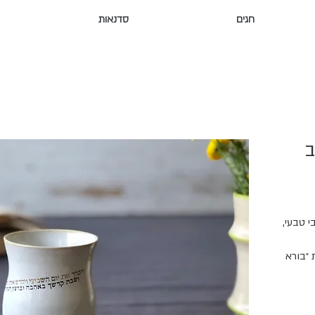
חגים
סדנאות
ב
י טבעי,
 ״בורא