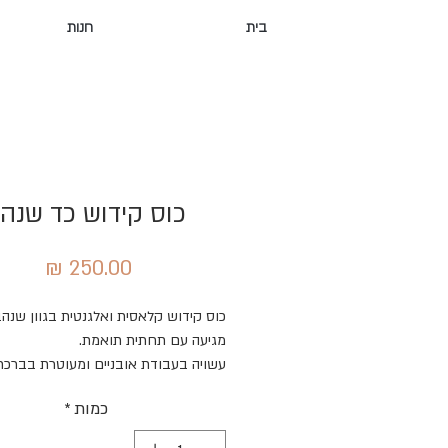
בית
חנות
כוס קידוש כד שנה
מחיר
כוס קידוש קלאסית ואלגנטית בגוון שנהב
מגיעה עם תחתית תואמת.
עשויה בעבודת אובניים ומעוטרת בברכת
פרי הגפן״
כמות
*
בשחור וזהב טהור 24 קראט.