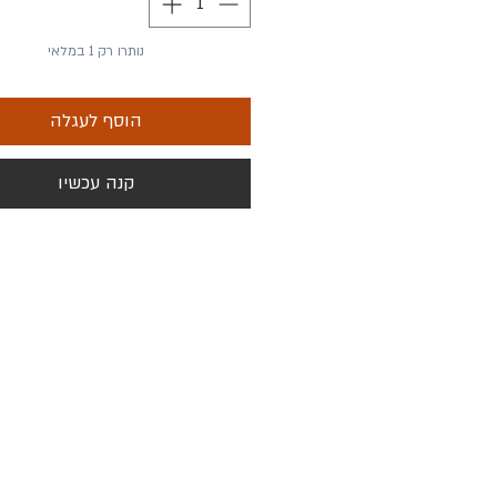
מידות:
גובה - 8 ס״מ
נותרו רק 1 במלאי
קוטר- 7 ס״מ
160 מ״ל
הוסף לעגלה
*המידות יכולות להשתנות במקצת היות ו
נוצרה בעבודת יד.
קנה עכשיו
תנאי משלוח
איסוף מהסטודיו (בתיאום טלפוני) ללא על
משלוח עד הבית 3-5 ימי עסקים למ
ולמקומות רחוקים יותר עד 7 י
של 37₪
*במידה ויש דחיפות, דברו איתי.