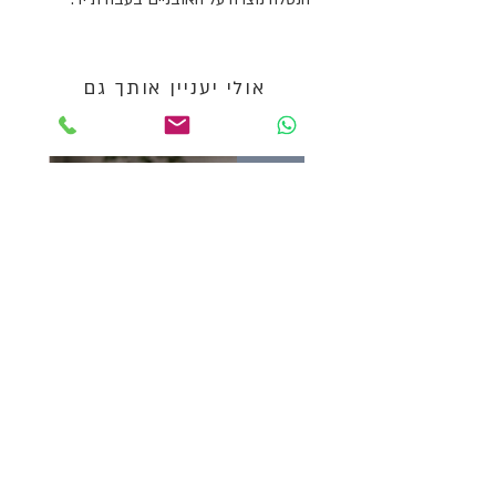
הדפס הברכה ״על נטילת ידיים״ משולב
זהב טהור 24 קראט
הנטלה קלת משקל ונוחה לאחיזה.
אולי יעניין אותך גם
מידות:
קוטר עליון - 9 ס״מ
NEW
קוטר תחתון - 10 ס״מ
גובה - 10 ס״מ
*המידות יכולות להשתנות במקצת היות
והנטלה נוצרה בעבודת יד.
תנאי משלוח:
איסוף מהסטודיו (בתיאום טלפוני) ללא
עלות.
אגרטל
קערות
משלוח עד הבית 3-5 ימי עסקים למרכז
עננים
שוקולד
צרו קשר
הארץ, ולמקומות רחוקים יותר עד 7 ימי
שאלות ותשובות
עסקים בעלות של 37₪